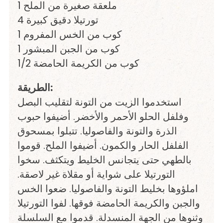
1 ملعقة صغيرة من الملح
4 تورتيلا دقيق كبيرة
1 كوب من الخس المفروم
1 كوب من الجبن المبشور
1/2 كوب من الكريمة الحامضة
الطريقة:
استخدموا الزيت من التونة لتقليب البصل
وفلفل الحلو الأحمر والأخضر. أضيفوا حبوب
الذرة والتونة والفاصوليا. تتبلوا بمسحوق
الفلفل الحار والكمون. أضيفوا الملح. قوموا
بالطهي حتى يتجانس الخليط ويتكثف. سخوا
التورتيلا على شواية أو مقلاة غير لاصقة.
املؤوها بخليط التونة والفاصوليا. ضعوا الخس
والجبن والكريمة الحامضة فوقها. لفوا التورتيلا
وثنوها من الجهة المنسدلة. قدموا مع السلسلة