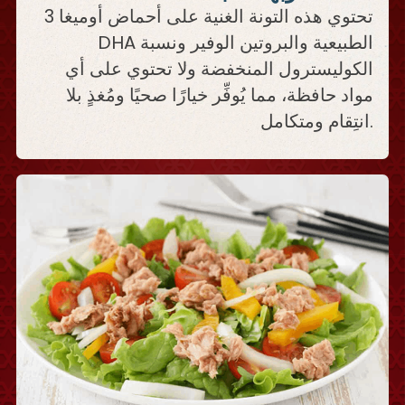
تحتوي هذه التونة الغنية على أحماض أوميغا 3
DHA الطبيعية والبروتين الوفير ونسبة
الكوليسترول المنخفضة ولا تحتوي على أي
مواد حافظة، مما يُوفِّر خيارًا صحيًا ومُغذٍ بلا
انتِقام ومتكامل.