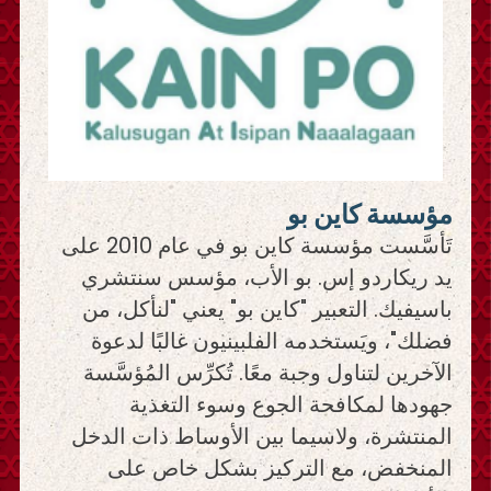
مؤسسة كاين بو
تَأسَّست مؤسسة كاين بو في عام 2010 على
يد ريكاردو إس. بو الأب، مؤسس سنتشري
باسيفيك. التعبير "كاين بو" يعني "لنأكل، من
فضلك"، ويَستخدمه الفلبينيون غالبًا لدعوة
الآخرين لتناول وجبة معًا. تُكرِّس المُؤسَّسة
جهودها لمكافحة الجوع وسوء التغذية
المنتشرة، ولاسيما بين الأوساط ذات الدخل
المنخفض، مع التركيز بشكل خاص على