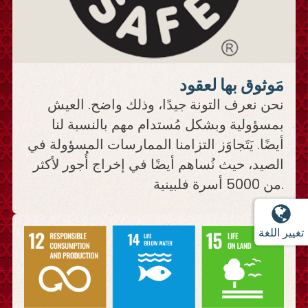
مَوثوق بها لعقود
نحن نعرف التونة جيدًا، وذلك واضح. العيش
بمسؤولية وبشكل مُستدام مهم بالنسبة لنا
أيضًا. يَتَجاوَز التزامنا الممارسات المسؤولة في
الصيد، حيث نُساهم أيضًا في إخراج أُجور لأكثر
من 5000 أسرة فلبينية.
تغيير اللغة