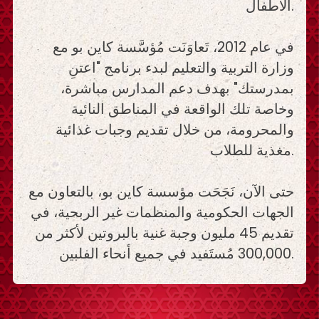
الأطفال.
في عام 2012، تَعاوَنَت مُؤسَّسة كاين بو مع
وزارة التربية والتعليم لبدء برنامج "اعتنِ
بمدرستك" بهدف دعم المدارس مباشرة،
وخاصة تلك الواقعة في المناطق النائية
والمحرومة، من خلال تقديم وجبات غذائية
مغذية للطلاب.
حتى الآن، نَجَحَت مؤسسة كاين بو، بالتعاون مع
الجهات الحكومية والمنظمات غير الربحية، في
تقديم 45 مليون وجبة غنية بالبروتين لأكثر من
300,000 مُستَفيد في جميع أنحاء الفلبين.