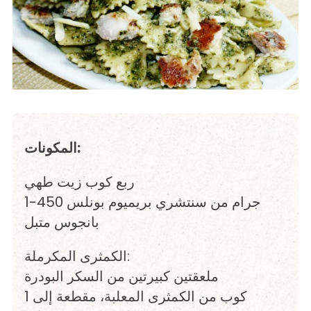
المكونات:
ربع كوب زيت طهي
1-450 جرام من سنتشري بريميوم بونلس
بانجوس متبل
الكمثرى المكرملة:
ملعقتين كبيرتين من السكر البودرة
1 كوب من الكمثرى المعلبة، مقطعة إلى