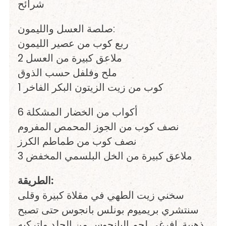
شرائح
صلصة العسل والليمون:
ربع كوب من عصير الليمون
2 ملاعق كبيرة من العسل
ملح وفلفل حسب الذوق
1 كوب من زيت الزيتون البكر الفاخر
6 أكواب من الخضار المشكلة
نصف كوب من الجوز المحمص المفروم
نصف كوب من طماطم الكرز
3 ملاعق كبيرة من الخل البلسمي المخفض
الطريقة:
سخني زيت الطهي في مقلاة كبيرة وقلى
سنتشري بريميوم بونلس بانجوس حتى تصبح
ذهبية. افرغي لحم البانجوس من الجلد واتركيه