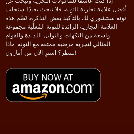
إذا كنت عاشقًا للمأكولات البحرية وتبحث عن
أفضل علامة تجارية للتونة، فلا تبحث بعيدًا. ستجلب
تونة سنتشوري لك بالتأكيد بعض التذكرة. تَضُم هذه
العلامة التجارية الرائدة للتونة المُعلَّبة مجموعة
واسعة من النكهات والتوابل اللذيذة والقوام
المثالي لتجربة مرضية ممتعة مع التونة. ماذا
تنتظر؟ اشترِ الآن من أمازون!