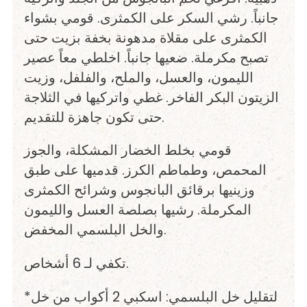
جانباً. رشي السكر على الكمثرى. قومي بشواء
الكمثرى على مقلاة مدهونة بخفة بزيت حتى
تصبح مكرملة. ضعيها جانباً. اخلطي معاً عصير
الليمون، والعسل، والملح، والفلفل، وزيت
الزيتون البكر الفاخر. غطي واتركيها في الثلاجة
حتى تكون جاهزة للتقديم.
قومي بخلط الخضار المشكلة، والجوز
المحمص، وطماطم الكرز. قدميها على طبق
وزينيها برقائق البانجوس وشرائح الكمثرى
المكرملة. رشيها بصلصة العسل والليمون
والخل البلسمي المخفض.
تكفي لـ 6 أشخاص.
*لتقليل خل البلسمي: اسكبي 2 أكواب من خل