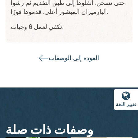
حتى تسخن. انقلوها إلى طبق التقديم ثم رشوا
البارميزان المبشور أعلى. قدموها فورًا.
تكفي لعمل 6 وجبات.
العودة إلى الوصفات
تغيير اللغة
وصفات ذات صلة