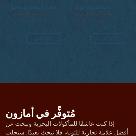
معكرونة تونة
وصفة المعكرونة مع
القرنية والميسو
التونة والخضار
وصفة فريدة من نوعها
معكرونة لذيذة وصحية
المشوية من
للمعكرونة مع الهليبينو
مغطاة بالتونة والخضار
والمكسرات ومعجون الميسو.
المشوية.
سنتشري
قراءة المزيد
قراءة المزيد
مُتوفِّر في أمازون
إذا كنت عاشقًا للمأكولات البحرية وتبحث عن
أفضل علامة تجارية للتونة، فلا تبحث بعيدًا. ستجلب